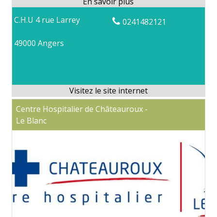
C.H.U 4 rue Larrey
0241482121
49000 Angers
Centre Hospitalier de Châteauroux -
Le Blanc