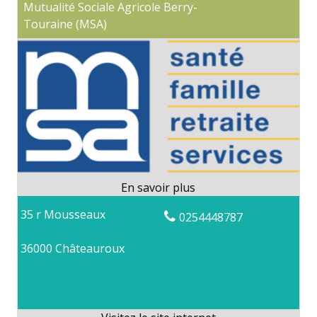
Mutualité Sociale Agricole Berry-
Touraine (MSA)
35 r Mousseaux
0254448787
36000 Châteauroux