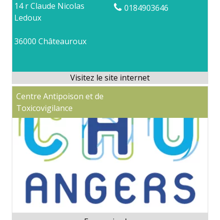
14 r Claude Nicolas
0184903646
Ledoux
36000 Châteauroux
Centre Antipoison et de
Toxicovigilance