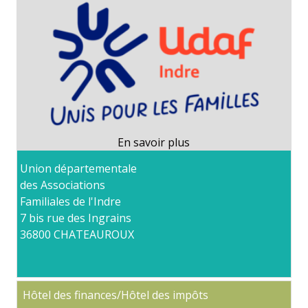
Union départementale
des Associations
Familiales de l'Indre
7 bis rue des Ingrains
36800 CHATEAUROUX
Hôtel des finances/Hôtel des impôts