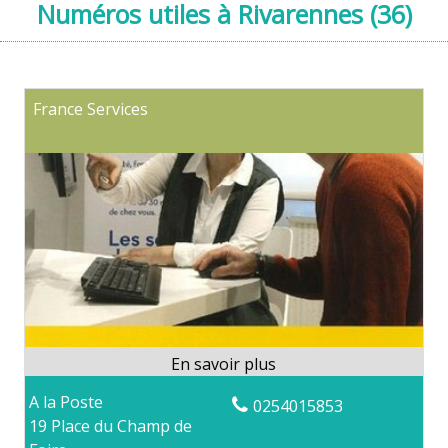
Numéros utiles à Rivarennes (36)
France Services
A la Poste
0254015853
19 Place du Champ de