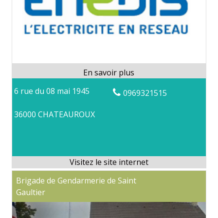
6 rue du 08 mai 1945
0969321515
36000 CHATEAUROUX
Brigade de Gendarmerie de Saint
Gaultier