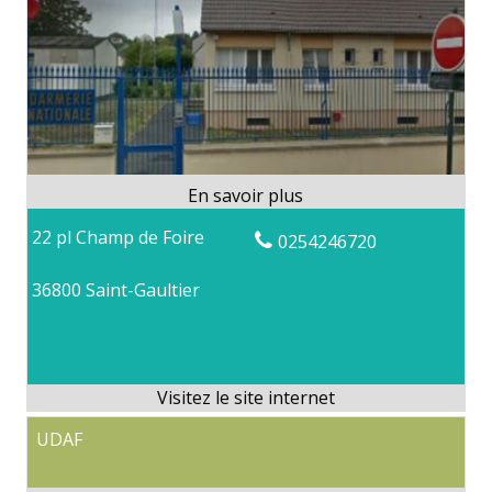
22 pl Champ de Foire
0254246720
36800 Saint-Gaultier
UDAF