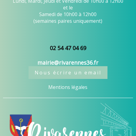
Lundi, Mardi, Jeudi et Vendredi de 10h00 à 12h00
et le
Samedi de 10h00 à 12h00
(semaines paires uniquement)
02 54 47 04 69
mairie@rivarennes36.fr
Nous écrire un email
Mentions légales