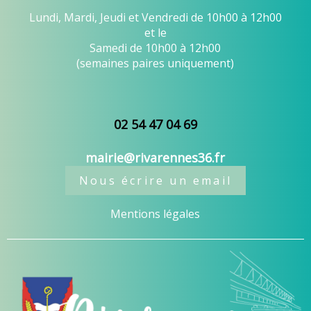
Lundi, Mardi, Jeudi et Vendredi de 10h00 à 12h00
et le
Samedi de 10h00 à 12h00
(semaines paires uniquement)
02 54 47 04 69
mairie@rivarennes36.fr
Nous écrire un email
Mentions légales